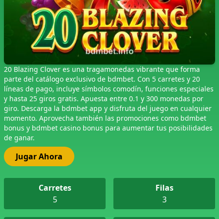
20 Blazing Clover es una tragamonedas vibrante que forma
parte del catálogo exclusivo de bdmbet. Con 5 carretes y 20
líneas de pago, incluye símbolos comodín, funciones especiales
y hasta 25 giros gratis. Apuesta entre 0.1 y 300 monedas por
giro. Descarga la bdmbet app y disfruta del juego en cualquier
momento. Aprovecha también las promociones como bdmbet
bonus y bdmbet casino bonus para aumentar tus posibilidades
de ganar.
Jugar Ahora
Carretes
Filas
5
3