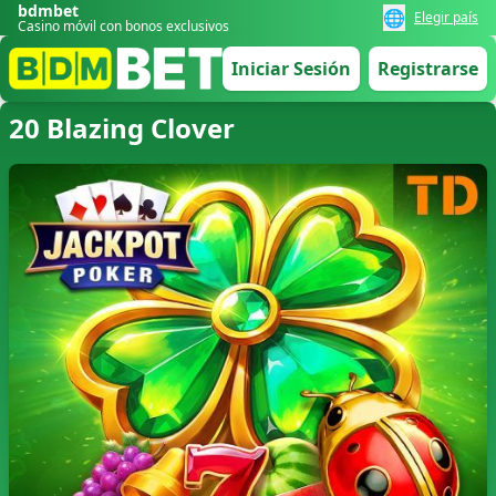
bdmbet
🌐
Elegir país
Casino móvil con bonos exclusivos
Iniciar Sesión
Registrarse
20 Blazing Clover