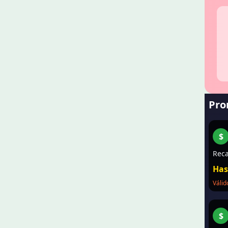
Pro
$
Reca
Has
Válid
$