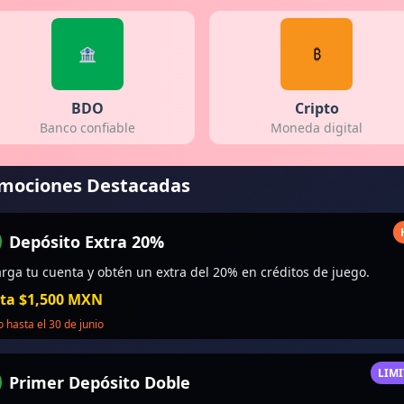
🏦
₿
BDO
Cripto
Banco confiable
Moneda digital
mociones Destacadas
Depósito Extra 20%
rga tu cuenta y obtén un extra del 20% en créditos de juego.
ta $1,500 MXN
o hasta el 30 de junio
LIM
Primer Depósito Doble