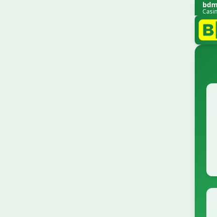
bdm
Casin