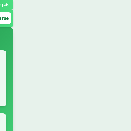
r país
arse