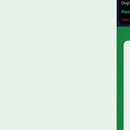
Dupl
Has
Solo 