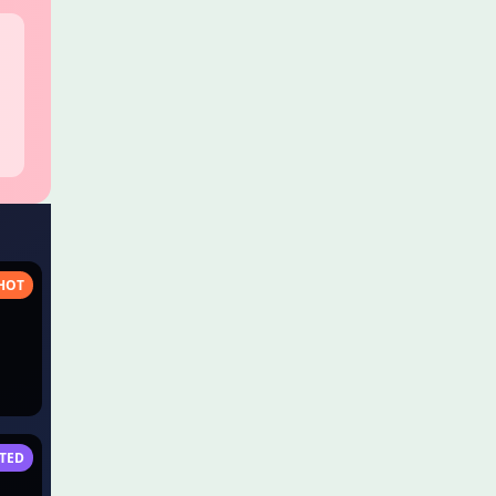
HOT
ITED