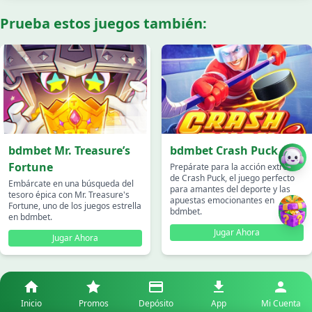
Prueba estos juegos también:
bdmbet Mr. Treasure’s
bdmbet Crash Puck
Fortune
Prepárate para la acción extrema
de Crash Puck, el juego perfecto
Embárcate en una búsqueda del
para amantes del deporte y las
tesoro épica con Mr. Treasure's
apuestas emocionantes en
Fortune, uno de los juegos estrella
bdmbet.
en bdmbet.
Jugar Ahora
Jugar Ahora
Inicio
Promos
Depósito
App
Mi Cuenta