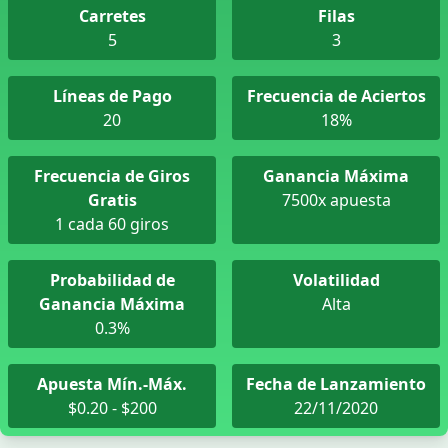
Carretes
Filas
5
3
Líneas de Pago
Frecuencia de Aciertos
20
18%
Frecuencia de Giros
Ganancia Máxima
Gratis
7500x apuesta
1 cada 60 giros
Probabilidad de
Volatilidad
Ganancia Máxima
Alta
0.3%
Apuesta Mín.-Máx.
Fecha de Lanzamiento
$0.20 - $200
22/11/2020