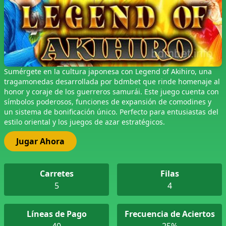
Sumérgete en la cultura japonesa con Legend of Akihiro, una
tragamonedas desarrollada por bdmbet que rinde homenaje al
honor y coraje de los guerreros samurái. Este juego cuenta con
símbolos poderosos, funciones de expansión de comodines y
un sistema de bonificación único. Perfecto para entusiastas del
estilo oriental y los juegos de azar estratégicos.
Jugar Ahora
Carretes
Filas
5
4
Líneas de Pago
Frecuencia de Aciertos