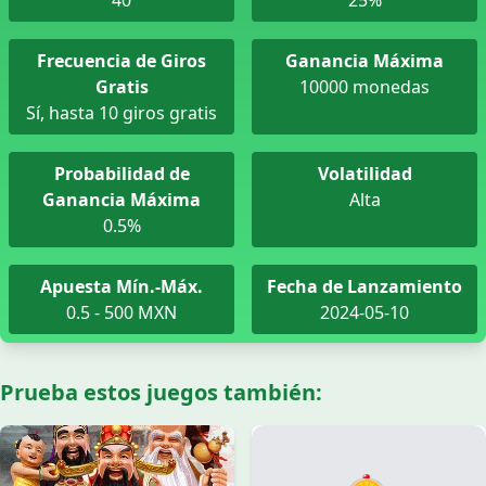
40
25%
Frecuencia de Giros
Ganancia Máxima
Gratis
10000 monedas
Sí, hasta 10 giros gratis
Probabilidad de
Volatilidad
Ganancia Máxima
Alta
0.5%
Apuesta Mín.-Máx.
Fecha de Lanzamiento
0.5 - 500 MXN
2024-05-10
Prueba estos juegos también: