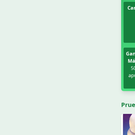
Car
Gan
Má
5
ap
Prue