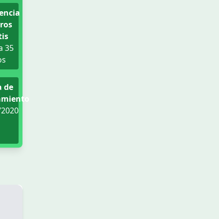
encia
iros
tis
a 35
os
a de
amiento
/2020